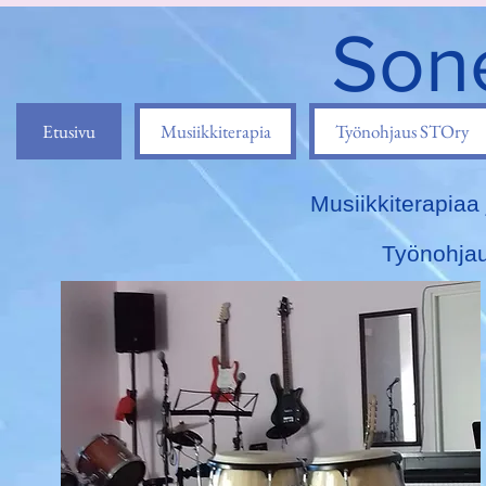
Son
Etusivu
Musiikkiterapia
Työnohjaus STOry
Musiikkiterapiaa 
Työnohjaus